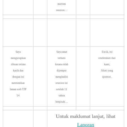
mortem
reunion…
Saya
Saya amat
Encik, ini
mengucapkan
terharu
cenderahati dari
ribuan terima
kerana telah
kami,
kasih dan
dijemput
Jihati yang
dengan ini
menghadiri
sponsor..
meresmikan
reunion ini
laman web TJP
setelah 11
54
tahun
berpisah….
Untuk maklumat lanjut, lihat
Laporan