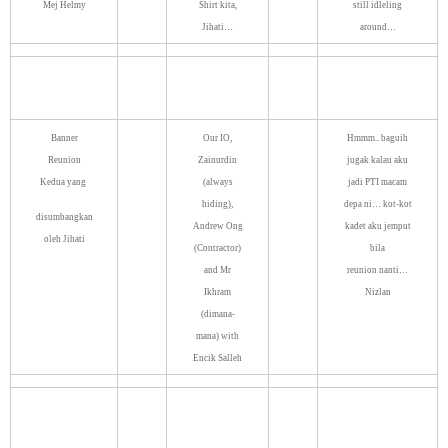
Jihati…
around…
Banner
Our IO,
Hmmm.. baguih
Reunion
Zainurdin
jugak kalau aku
Kedua yang
(always
jadi PTI macam
hiding),
depa ni… kot-kot
disumbangkan
Andrew Ong
kadet aku jemput
oleh Jihati
(Contractor)
bila
and Mr
reunion nanti…
Ikhram
Nizlan
(dimana-
mana) with
Encik Salleh