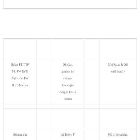
Bekas PTI TJP
Ok skot,
Mej Rajan & Oii
54.. PW II (B)
gambar ini
with family
Zubir dan PW
sebagai
II (B) Mat Isa
kenangan
dengan Encik
Salleh
Othman dan
Ini Tokey T-
MC of the night..
Mej Helmy
Shirt kita,
still idleling