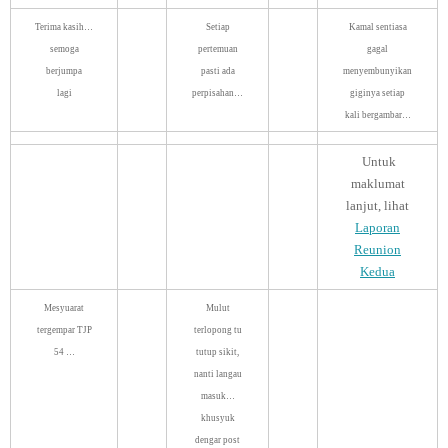
Terima kasih…
Setiap
Kamal sentiasa
semoga
pertemuan
gagal
berjumpa
pasti ada
menyembunyikan
lagi
perpisahan…
giginya setiap
kali bergambar…
Untuk
maklumat
lanjut, lihat
Laporan
Reunion
Kedua
Mesyuarat
Mulut
tergempar TJP
terlopong tu
54 …
tutup sikit,
nanti langau
masuk…
khusyuk
dengar post