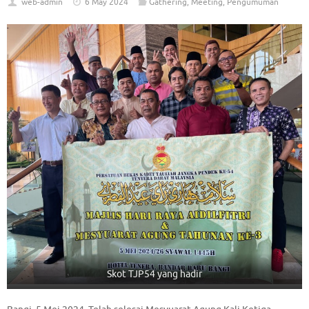
web-admin
6 May 2024
Gathering
,
Meeting
,
Pengumuman
Skot TJP54 yang hadir