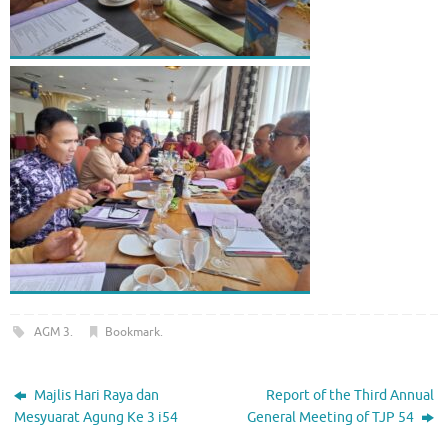
AGM 3
.
Bookmark
.
Majlis Hari Raya dan
Report of the Third Annual
Mesyuarat Agung Ke 3 i54
General Meeting of TJP 54