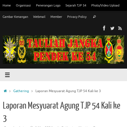
Skip
Home
Organisasi
Penerangan Logo
Sejarah TJP 54
Photo/Video Upload
to
Search
content
Gambar Kenangan
Webmail
Member
Privacy Policy
Search
for:
Home
Gathering
Laporan Mesyuarat Agung TJP 54 Kali ke 3
Laporan Mesyuarat Agung TJP 54 Kali ke
3