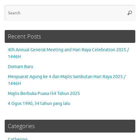
Se
Searc
for
Recent Posts
4th Annual General Meeting and Hari Raya Celebration 2025 /
1446H
Domain Baru
Mesyuarat Agung ke 4 dan Majlis Sambutan Hari Raya 2025 /
1446H
Majlis Berbuka Puasa i54 Tahun 2025
4 Ogos 1990, 34 tahun yang lalu
Categories
Gathering